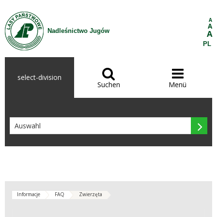
Zum Inhalt wechseln
A
A
Nadleśnictwo Jugów
A
PL


select-division
Suchen
Menü

Informacje
FAQ
Zwierzęta