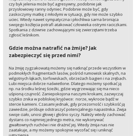
czy byk jelenia może być agresywny, podobnie jak
przysłowiowy ranny odyniec. Podobnie może być, gdy
zaskoczymy matkę z młodymi w sytuacji, gdy nie może szybko
uciec. Wtedy nawet sympatyczna i płochliwa sarna broniąca
swojego koźlęcia potrafi atakować człowieka ostrymi raciczkami.
Spotkania z dziwnie zachowującymi się zwierzętami trzeba
zgłosić leśnikom.
Gdzie można natrafić na żmije? Jak
zabezpieczyć się przed nimi?
Na żmiję zygzakowatą możemy się natknąć przede wszystkim w
podmokłych fragmentach lasów, pośród rumowisk skalnych, na
wilgotnych łąkach, torfowiskach, obrzeżach bagien i na zrębach.
Lubi miejsca dobrze naświetlone. Dlatego możemy spotkać ją
np. na środku leśnej ścieżki, gdzie wygrzewając się ma nieco
uśpioną czujność. Zaniepokojona naszymi krokami, zazwyczaj
szybko znika w pobliskiej kryjówce: norze, wykrocie bądź w
stercie kamieni. Czasami jednak, gdy przezorność i szybkość ją
zawiedzie, próbuje odstraszyć potencjalnego napastnika. Zwija
swoje ciało, unosi głowę i głośno syczy. Należy wtedy zachować
dystans co najmniej jednego metra, nie wykonywać
gwałtownych ruchów i nie drażnić jej. Wtedy żmija nas nie
zaatakuje, a my możemy spokojnie wycofać się i uniknąć
ugryzienia.