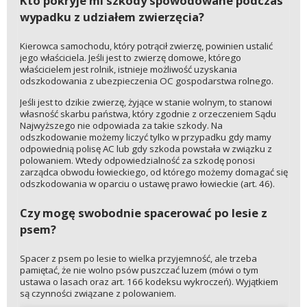
Kto pokryje mi szkody spowodowane podczas
wypadku z udziałem zwierzęcia?
Kierowca samochodu, który potrącił zwierzę, powinien ustalić
jego właściciela. Jeśli jest to zwierzę domowe, którego
właścicielem jest rolnik, istnieje możliwość uzyskania
odszkodowania z ubezpieczenia OC gospodarstwa rolnego.
Jeśli jest to dzikie zwierzę, żyjące w stanie wolnym, to stanowi
własność skarbu państwa, który zgodnie z orzeczeniem Sądu
Najwyższego nie odpowiada za takie szkody. Na
odszkodowanie możemy liczyć tylko w przypadku gdy mamy
odpowiednią polisę AC lub gdy szkoda powstała w związku z
polowaniem. Wtedy odpowiedzialność za szkodę ponosi
zarządca obwodu łowieckiego, od którego możemy domagać się
odszkodowania w oparciu o ustawę prawo łowieckie (art. 46).
Czy mogę swobodnie spacerować po lesie z
psem?
Spacer z psem po lesie to wielka przyjemność, ale trzeba
pamiętać, że nie wolno psów puszczać luzem (mówi o tym
ustawa o lasach oraz art. 166 kodeksu wykroczeń). Wyjątkiem
są czynności związane z polowaniem.