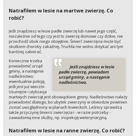
Natrafiłem w lesie na martwe zwierzę. Co
robić?
Jeśli znajdziesz w lesie padłe zwierzę lub nawet jego część,
niezależnie od tego czy jest to zwierzę domowe czy dzikie, nie
przechodź obok niego obojętnie. Śmierć zwierzęcia może być
skutkiem choroby zakaźnej. Truchła nie wolno dotykać ani tym
bardziej zabierać.
Koniecznie trzeba
powiadomić urząd
Jeśli znajdziesz w lesie
gminy, a następnie
padłe zwierzę, powiadom
nadleśnictwo;
urząd gminy, a następnie
ewentualnie policję,
nadleśnictwo.
jeśli jest już wieczór.
Usunięcie i utylizacja
martwych zwierząt jest obowiązkiem gminy. Nadleśnictwo należy
powiadomić dlatego, bo ubytek zwierzyny w obwodzie powinien
zostać uwzględniony w planach łowieckich. Leśnicy sprawdzą
także przyczynę śmierci zwierzęcia i - w razie potrzeby -
zawiadomią inne służby, np. inspekcję weterynaryjną.
Natrafiłem w lesie na ranne zwierzę. Co robić?