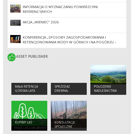
INFORMACJA O WYZNACZANIU POWIERZCHNI
REFERENCYJNYCH
AKCJA „WIENIEC” 2026
KONFERENCJA „SPOSOBY ZAGOSPODAROWANIA I
RETENCJONOWANIA WODY W GÓRACH I NA POGÓRZU –
ROK PO POWODZI”
ASSET PUBLISHER
ASSET PUBLISHER
MAŁA RETENCJA
SPRZEDAŻ
POŁOŻENIE
GÓRSKA LATA
DREWNA,
NADLEŚNICTWA
2014-2020
SADZONEK I
CHOINEK
KUPIMY LAS
KONSULTACJE
SPOŁECZNE
LASÓW HCV