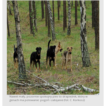
Nawet mały, pozornie spokojny pies to drapieżnik, który w
genach ma polowanie: pogoń i zabijanie (fot. C. Korkosz)