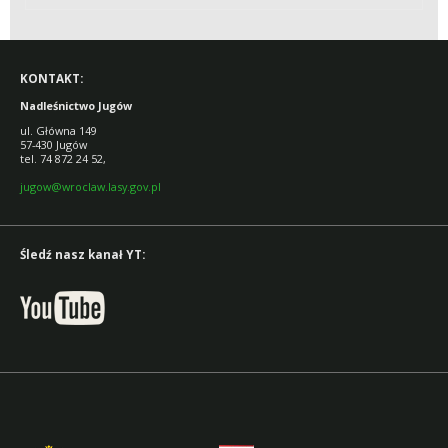
KONTAKT:
Nadleśnictwo Jugów
ul. Główna 149
57-430 Jugów
tel. 74 872 24 52,
jugow@wroclaw.lasy.gov.pl
Śledź nasz kanał YT: