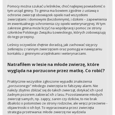
Pomocy można szukać u leśników, choć najlepiej powiadomić o
tym urząd gminy. To gmina ma bowiem zgodnie z ustawą o
ochronie zwierząt obowiązek opieki nad wszystkimi
zwierzętami: i domowymi (bezdomnymi), i dzikimi – zapewnienia
im ewentualnego schronienia czy opieki weterynaryjnej. W tym
zakresie gmina może liczyć na współpracę i pomoc ze strony
członków Polskiego Związku Łowieckiego, których zobowiązują
do tego przepisy.
Leśnicy oczywiście chętnie doradzą, jak zachować się przy
zetknięciu z rannym zwierzęciem oraz pomogą w nawiązaniu
kontaktu z gminnymi urzędnikami i weterynarzami.
Natrafiłem w lesie na młode zwierzę, które
wygląda na porzucone przez matkę. Co robić?
Praktycznie wszystkie zgłoszone wypadki znalezienia
„porzuconego" młodego zwierzęcia to fałszywy alarm. Nie
należy zbytnio zbliżać się do takich zwierząt, dotykać ich i pod
żadnym pozorem zabierać ich z lasu. Pozostawianie młodych
zwierząt samych, np. zajęcy, saren czy dzików, to nie brak
dbałości o potomstwo ze strony rodziców, ale wręcz przeciwnie -
objaw troski o ich byt. To wypracowana przez zwierzęta
strategia przetrwania: młode zwierzę nie wydziela