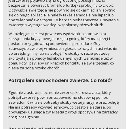
Jeśli zwierzę pojawiło się na ogrodzonej posesji i można
bezpiecznie otworzyć bramę lub furtkę - spróbujmy to zrobić.
Oczywiście zwierzęcia nie powinno się dokarmiać, ani zbytnio
się do niego zbliżać. Nie należy także samodzielnie łapać lub
obezwładniać zwierzęcia. To bardzo niebezpieczne. Chwytanie
zwierzęcia wymaga wiedzy i współpracy różnych służb.
W każdej gminie jest powołany wydział (lub stanowisko)
zarządzania kryzysowego urzędu gminy, który ma sprzęt i
posiada przygotowaną odpowiednią procedurę. Gdy
zauważycie zwierzę w mieście, zgłoście to natychmiast właśnie
do urzędu gminy lub na policję. Te służby w razie potrzeby
skorzystają z pomocy leśników i myśliwych. Zamknijcie też w
domu koty i psy, aby uniknąć ich kontaktu ze zwierzęciem, co
niesie za sobą ryzyko chorób.
Potrąciłem samochodem zwierzę. Co robić?
Zgodnie z ustawą o ochronie zwierząt kierowca auta, który
potrącił zwierzę, powinien zapewnić mu stosowną pomoc i
zawiadomić w razie potrzeby służby weterynaryjne oraz policję.
Nie ma potrzeby wzywać leśników, co często się zdarza, bo
obowiązek usunięcia zwierzęcia z drogi spoczywa na zarządcy
drogi oraz gminie.