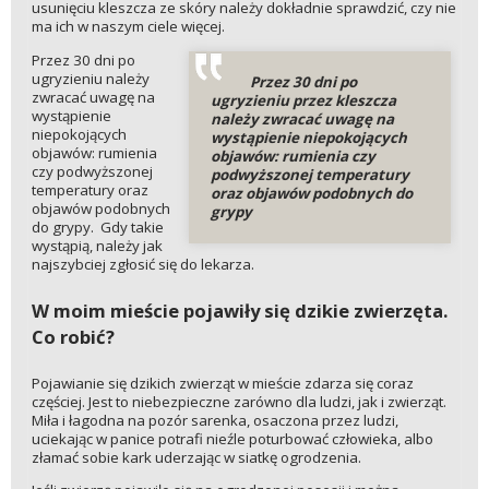
usunięciu kleszcza ze skóry należy dokładnie sprawdzić, czy nie
ma ich w naszym ciele więcej.
Przez 30 dni po
ugryzieniu należy
Przez 30 dni po
zwracać uwagę na
ugryzieniu przez kleszcza
wystąpienie
należy zwracać uwagę na
niepokojących
wystąpienie niepokojących
objawów: rumienia
objawów: rumienia czy
czy podwyższonej
podwyższonej temperatury
temperatury oraz
oraz objawów podobnych do
objawów podobnych
grypy
do grypy. Gdy takie
wystąpią, należy jak
najszybciej zgłosić się do lekarza.
W moim mieście pojawiły się dzikie zwierzęta.
Co robić?
Pojawianie się dzikich zwierząt w mieście zdarza się coraz
częściej. Jest to niebezpieczne zarówno dla ludzi, jak i zwierząt.
Miła i łagodna na pozór sarenka, osaczona przez ludzi,
uciekając w panice potrafi nieźle poturbować człowieka, albo
złamać sobie kark uderzając w siatkę ogrodzenia.