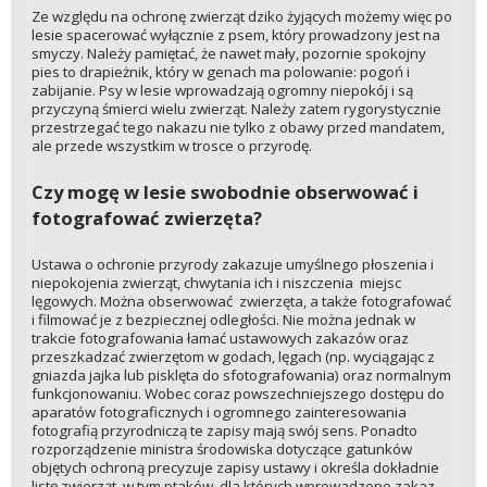
Ze względu na ochronę zwierząt dziko żyjących możemy więc po
lesie spacerować wyłącznie z psem, który prowadzony jest na
smyczy. Należy pamiętać, że nawet mały, pozornie spokojny
pies to drapieżnik, który w genach ma polowanie: pogoń i
zabijanie. Psy w lesie wprowadzają ogromny niepokój i są
przyczyną śmierci wielu zwierząt. Należy zatem rygorystycznie
przestrzegać tego nakazu nie tylko z obawy przed mandatem,
ale przede wszystkim w trosce o przyrodę.
Czy mogę w lesie swobodnie obserwować i
fotografować zwierzęta?
Ustawa o ochronie przyrody zakazuje umyślnego płoszenia i
niepokojenia zwierząt, chwytania ich i niszczenia miejsc
lęgowych. Można obserwować zwierzęta, a także fotografować
i filmować je z bezpiecznej odległości. Nie można jednak w
trakcie fotografowania łamać ustawowych zakazów oraz
przeszkadzać zwierzętom w godach, lęgach (np. wyciągając z
gniazda jajka lub pisklęta do sfotografowania) oraz normalnym
funkcjonowaniu. Wobec coraz powszechniejszego dostępu do
aparatów fotograficznych i ogromnego zainteresowania
fotografią przyrodniczą te zapisy mają swój sens. Ponadto
rozporządzenie ministra środowiska dotyczące gatunków
objętych ochroną precyzuje zapisy ustawy i określa dokładnie
listę zwierząt, w tym ptaków, dla których wprowadzono zakaz