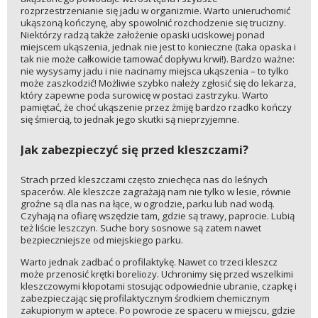
rozprzestrzenianie się jadu w organizmie. Warto unieruchomić
ukąszoną kończynę, aby spowolnić rozchodzenie się trucizny.
Niektórzy radzą także założenie opaski uciskowej ponad
miejscem ukąszenia, jednak nie jest to konieczne (taka opaska i
tak nie może całkowicie tamować dopływu krwi!). Bardzo ważne:
nie wysysamy jadu i nie nacinamy miejsca ukąszenia – to tylko
może zaszkodzić! Możliwie szybko należy zgłosić się do lekarza,
który zapewne poda surowicę w postaci zastrzyku. Warto
pamiętać, że choć ukąszenie przez żmiję bardzo rzadko kończy
się śmiercią, to jednak jego skutki są nieprzyjemne.
Jak zabezpieczyć się przed kleszczami?
Strach przed kleszczami często zniechęca nas do leśnych
spacerów. Ale kleszcze zagrażają nam nie tylko w lesie, równie
groźne są dla nas na łące, w ogrodzie, parku lub nad wodą.
Czyhają na ofiarę wszędzie tam, gdzie są trawy, paprocie. Lubią
też liście leszczyn. Suche bory sosnowe są zatem nawet
bezpieczniejsze od miejskiego parku.
Warto jednak zadbać o profilaktykę. Nawet co trzeci kleszcz
może przenosić krętki boreliozy. Uchronimy się przed wszelkimi
kleszczowymi kłopotami stosując odpowiednie ubranie, czapkę i
zabezpieczając się profilaktycznym środkiem chemicznym
zakupionym w aptece. Po powrocie ze spaceru w miejscu, gdzie