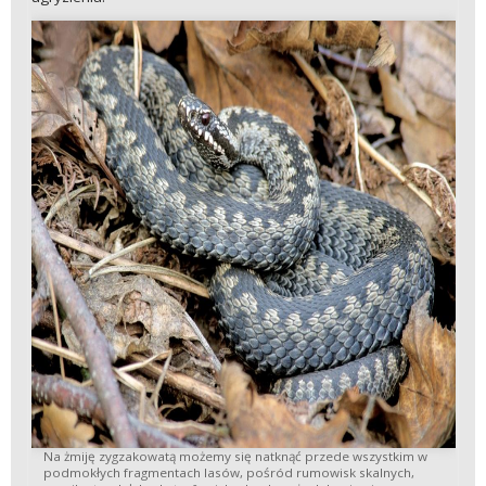
Na żmiję zygzakowatą możemy się natknąć przede wszystkim w
podmokłych fragmentach lasów, pośród rumowisk skalnych,