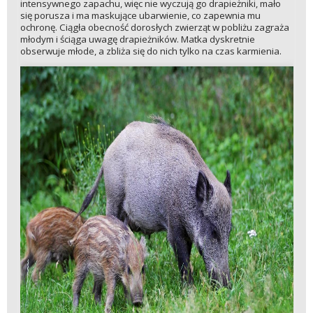
intensywnego zapachu, więc nie wyczują go drapieżniki, mało
się porusza i ma maskujące ubarwienie, co zapewnia mu
ochronę. Ciągła obecność dorosłych zwierząt w pobliżu zagraża
młodym i ściąga uwagę drapieżników. Matka dyskretnie
obserwuje młode, a zbliża się do nich tylko na czas karmienia.