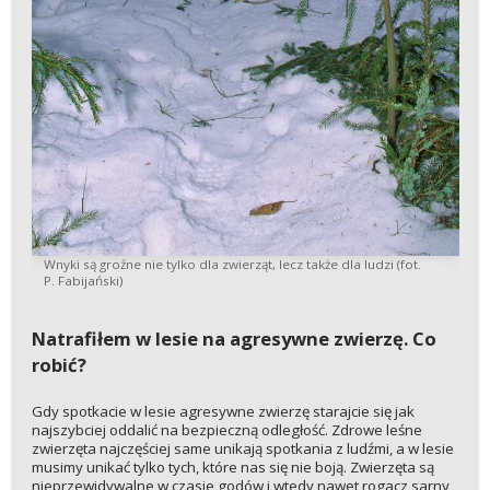
Wnyki są groźne nie tylko dla zwierząt, lecz także dla ludzi (fot.
P. Fabijański)
Natrafiłem w lesie na agresywne zwierzę. Co
robić?
Gdy spotkacie w lesie agresywne zwierzę starajcie się jak
najszybciej oddalić na bezpieczną odległość. Zdrowe leśne
zwierzęta najczęściej same unikają spotkania z ludźmi, a w lesie
musimy unikać tylko tych, które nas się nie boją. Zwierzęta są
nieprzewidywalne w czasie godów i wtedy nawet rogacz sarny