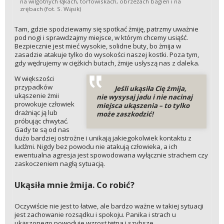
na wilgotnych łąkach, torfowiskach, obrzeżach bagien i na
zrębach (fot. S. Wąsik)
Tam, gdzie spodziewamy się spotkać żmiję, patrzmy uważnie
pod nogi i sprawdzajmy miejsce, w którym chcemy usiąść.
Bezpiecznie jest mieć wysokie, solidne buty, bo żmija w
zasadzie atakuje tylko do wysokości naszej kostki. Poza tym,
gdy wędrujemy w ciężkich butach, żmije usłyszą nas z daleka.
W większości
przypadków
Jeśli ukąsiła Cię żmija,
ukąszenie żmii
nie wysysaj jadu i nie nacinaj
prowokuje człowiek
miejsca ukąszenia – to tylko
drażniąc ją lub
może zaszkodzić!
próbując chwytać.
Gady te są od nas
dużo bardziej ostrożne i unikają jakiegokolwiek kontaktu z
ludźmi. Nigdy bez powodu nie atakują człowieka, a ich
ewentualna agresja jest spowodowana wyłącznie strachem czy
zaskoczeniem nagłą sytuacją.
Ukąsiła mnie żmija. Co robić?
Oczywiście nie jest to łatwe, ale bardzo ważne w takiej sytuacji
jest zachowanie rozsądku i spokoju. Panika i strach u
ukąszonego powoduje wzrost tętna i szybsze