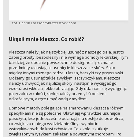
fot. Henrik Larsson/Shutterstock.com
Ukąsił mnie kleszcz. Co robić?
Kleszcza należy jak najszybciej usunąć z naszego ciała. Jest to
zabieg prosty, bezbolesny i nie wymaga pomocy lekarskiej. Tym
bardziej, że obecnie powszechnie dostępne są rozmaite
przedmioty ułatwiające usunięcie kleszcza ze skóry. Są to
między innymi różnego rodzaju lassa, haczyki czy przyssawki.
Możemy go usunąć także zwykłymi szczypczykami. Kleszcza
należy uchwycić jak najbliżej skóry, następnie wyciągać go
wzdłuż osi wkłucia, lekko obracając. Gdy uda nam się wyciągnąć
pajęczaka w całości, rankę należy przemyć środkiem
odkażającym, a ręce umyć wodą z mydłem.
Domowe metody polegające na smarowaniu kleszcza różnymi
specyfikami nie są polecane. Ułatwiają wprawdzie usunięcie
pasożyta, lecz jednocześnie odcinają mu dostęp do powietrza,
co zwiększa u niego wydzielanie śliny i wymiocin
wstrzykiwanych do krwi człowieka. To z kolei skutkuje
zwiększonym ryzykiem zakażenia poważnymi chorobami. Po