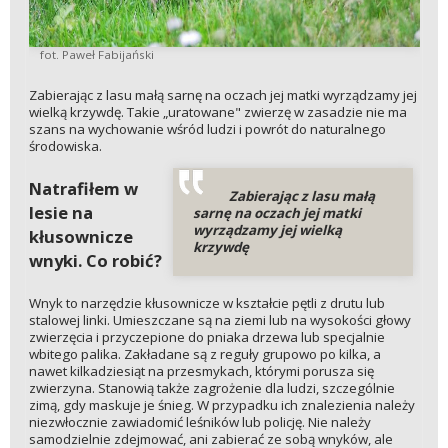
fot. Paweł Fabijański
Zabierając z lasu małą sarnę na oczach jej matki wyrządzamy jej
wielką krzywdę. Takie „uratowane" zwierzę w zasadzie nie ma
szans na wychowanie wśród ludzi i powrót do naturalnego
środowiska.
Natrafiłem w
Zabierając z lasu małą
lesie na
sarnę na oczach jej matki
wyrządzamy jej wielką
kłusownicze
krzywdę
wnyki. Co robić?
Wnyk to narzędzie kłusownicze w kształcie pętli z drutu lub
stalowej linki. Umieszczane są na ziemi lub na wysokości głowy
zwierzęcia i przyczepione do pniaka drzewa lub specjalnie
wbitego palika. Zakładane są z reguły grupowo po kilka, a
nawet kilkadziesiąt na przesmykach, którymi porusza się
zwierzyna. Stanowią także zagrożenie dla ludzi, szczególnie
zimą, gdy maskuje je śnieg. W przypadku ich znalezienia należy
niezwłocznie zawiadomić leśników lub policję. Nie należy
samodzielnie zdejmować, ani zabierać ze sobą wnyków, ale