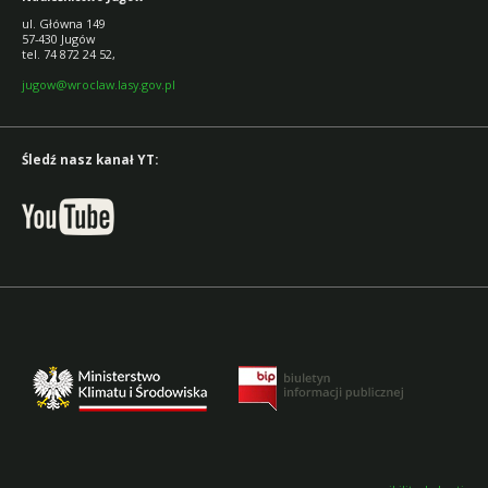
ul. Główna 149
57-430 Jugów
tel. 74 872 24 52,
jugow@wroclaw.lasy.gov.pl
Śledź nasz kanał YT: