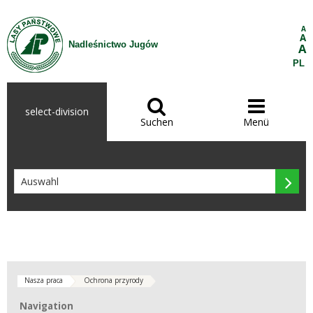
Zum Inhalt wechseln
A
A
Nadleśnictwo Jugów
A
PL


select-division
Suchen
Menü

Nasza praca
Ochrona przyrody
Navigation
Navigation