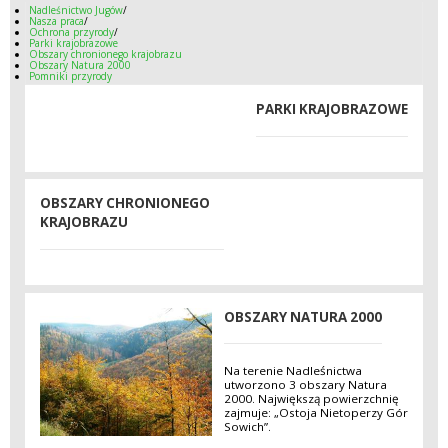
Nadleśnictwo Jugów
/
Nasza praca
/
Ochrona przyrody
/
Parki krajobrazowe
Obszary chronionego krajobrazu
Obszary Natura 2000
Pomniki przyrody
PARKI KRAJOBRAZOWE
OBSZARY CHRONIONEGO
KRAJOBRAZU
OBSZARY NATURA 2000
Na terenie Nadleśnictwa
utworzono 3 obszary Natura
2000. Największą powierzchnię
zajmuje: „Ostoja Nietoperzy Gór
Sowich”.