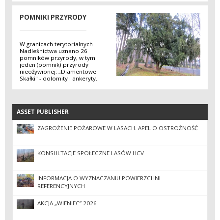
POMNIKI PRZYRODY
W granicach terytorialnych
Nadleśnictwa uznano 26
pomników przyrody, w tym
jeden (pomnik) przyrody
nieożywionej: „Diamentowe
Skałki" - dolomity i ankeryty.
ASSET PUBLISHER
ASSET PUBLISHER
ZAGROŻENIE POŻAROWE W LASACH. APEL O OSTROŻNOŚĆ
KONSULTACJE SPOŁECZNE LASÓW HCV
INFORMACJA O WYZNACZANIU POWIERZCHNI
REFERENCYJNYCH
AKCJA „WIENIEC” 2026