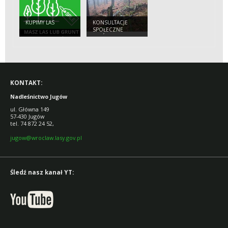
KUPIMY LAS
KONSULTACJE
SPOŁECZNE
LASÓW HCV
KONTAKT:
Nadleśnictwo Jugów
ul. Główna 149
57-430 Jugów
tel. 74 872 24 52,
jugow@wroclaw.lasy.gov.pl
Śledź nasz kanał YT: