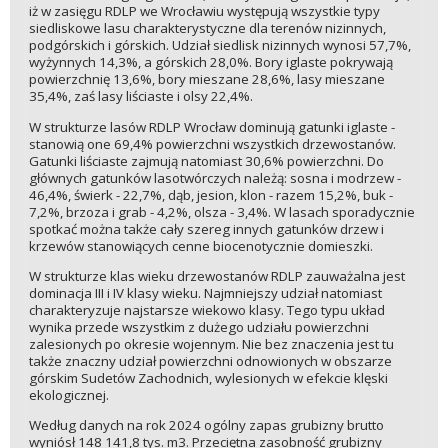
iż w zasięgu RDLP we Wrocławiu występują wszystkie typy
siedliskowe lasu charakterystyczne dla terenów nizinnych,
podgórskich i górskich. Udział siedlisk nizinnych wynosi 57,7%,
wyżynnych 14,3%, a górskich 28,0%. Bory iglaste pokrywają
powierzchnię 13,6%, bory mieszane 28,6%, lasy mieszane
35,4%, zaś lasy liściaste i olsy 22,4%.
W strukturze lasów RDLP Wrocław dominują gatunki iglaste -
stanowią one 69,4% powierzchni wszystkich drzewostanów.
Gatunki liściaste zajmują natomiast 30,6% powierzchni. Do
głównych gatunków lasotwórczych należą: sosna i modrzew -
46,4%, świerk - 22,7%, dąb, jesion, klon - razem 15,2%, buk -
7,2%, brzoza i grab - 4,2%, olsza - 3,4%. W lasach sporadycznie
spotkać można także cały szereg innych gatunków drzew i
krzewów stanowiących cenne biocenotycznie domieszki.
W strukturze klas wieku drzewostanów RDLP zauważalna jest
dominacja III i IV klasy wieku. Najmniejszy udział natomiast
charakteryzuje najstarsze wiekowo klasy. Tego typu układ
wynika przede wszystkim z dużego udziału powierzchni
zalesionych po okresie wojennym. Nie bez znaczenia jest tu
także znaczny udział powierzchni odnowionych w obszarze
górskim Sudetów Zachodnich, wylesionych w efekcie klęski
ekologicznej.
Według danych na rok 2024 ogólny zapas grubizny brutto
wyniósł 148 141,8 tys. m3. Przeciętna zasobność grubizny