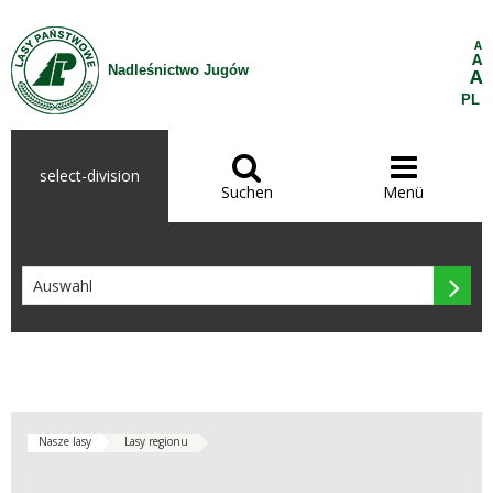
Zum Inhalt wechseln
A
A
Nadleśnictwo Jugów
A
PL


select-division
Suchen
Menü

Nasze lasy
Lasy regionu