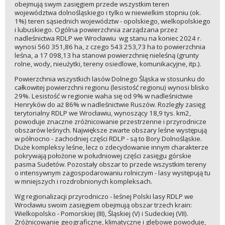
obejmują swym zasięgiem przede wszystkim teren
województwa dolnośląskiego i tylko w niewielkim stopniu (ok.
1%) teren sąsiednich województw - opolskiego, wielkopolskiego
i lubuskiego. Ogólna powierzchnia zarządzana przez
nadleśnictwa RDLP we Wrocławiu
wg stanu na koniec 2024 r.
wynosi 560 351,86 ha, z czego 543 253,73 ha to powierzchnia
leśna, a 17 098,13 ha stanowi powierzchnię nieleśną (grunty
rolne, wody, nieużytki, tereny osiedlowe, komunikacyjne, itp.).
Powierzchnia wszystkich lasów Dolnego Śląska w stosunku do
całkowitej powierzchni regionu (lesistość regionu) wynosi blisko
29%. Lesistość w regionie waha się od 9% w nadleśnictwie
Henryków do aż 86% w nadleśnictwie Ruszów. Rozległy zasięg
terytorialny RDLP we Wrocławiu, wynoszący 18,9 tys. km2,
powoduje znaczne zróżnicowanie przestrzenne i przyrodnicze
obszarów leśnych. Największe zwarte obszary leśne występują
w północno - zachodniej części RDLP - są to Bory Dolnośląskie.
Duże kompleksy leśne, lecz o zdecydowanie innym charakterze
pokrywają położone w południowej części zasięgu górskie
pasma Sudetów. Pozostały obszar to przede wszystkim tereny
o intensywnym zagospodarowaniu rolniczym - lasy występują tu
w mniejszych i rozdrobnionych kompleksach.
Wg regionalizacji przyrodniczo - leśnej Polski lasy RDLP we
Wrocławiu swoim zasięgiem obejmują obszar trzech krain:
Wielkopolsko - Pomorskiej (III), Śląskiej (V) i Sudeckiej (VII).
Zróżnicowanie geograficzne, klimatyczne i glebowe powoduje,