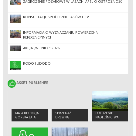
ZAGROŻENIE POŻAROWE W LASACH. APEL O OSTROŻNOŚĆ
KONSULTACJE SPOŁECZNE LASÓW HCV
INFORMACJA O WYZNACZANIU POWIERZCHNI
REFERENCYJNYCH
AKCJA „WIENIEC” 2026
RODO I UDODO
ASSET PUBLISHER
ASSET PUBLISHER
MAŁA RETENCJA
SPRZEDAŻ
POŁOŻENIE
GÓRSKA LATA
DREWNA,
NADLEŚNICTWA
2014-2020
SADZONEK I
CHOINEK