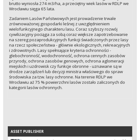
brutto wyniosła 274 m3/ha, a przeciętny wiek lasów w RDLP we
Wrocławiu sięga 65 lata.
Zadaniem Lasów Państwowych jest prowadzenie trwale
zrównoważonej gospodarki leśnej z uwzględnieniem
wielofunkcyjnego charakteru lasu. Coraz szybszy rozwój
cywilizacyjny pociąga za sobą coraz większe zapotrzebowanie
na szereg pozaprodukcyjnych funkcji świadczonych przez lasy
na rzecz społeczeństwa - głównie ekologicznych, rekreacyjnych
i zdrowotnych. Lasy spełniające kryteria ochronności -
glebochronność, wodochronność, ochrona cennych zasobów
przyrody, ochrona zasobów genowych, ochrona aglomeracji
miejskich i uzdrowisk czy funkcje obronne - uznawane są w
drodze zarządzeń lub decyzji ministra właściwego do spraw
środowiska za tzw. lasy ochronne. Na terenie RDLP we
Wrocławiu aż 75 % powierzchni lasów zostało zaliczonych do
kategorii lasów ochronnych.
ASSET PUBLISHER
ASSET PUBLISHER