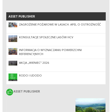
ASSET PUBLISHER
ASSET PUBLISHER
ZAGROŻENIE POŻAROWE W LASACH. APEL O OSTROŻNOŚĆ
KONSULTACJE SPOŁECZNE LASÓW HCV
INFORMACJA O WYZNACZANIU POWIERZCHNI
REFERENCYJNYCH
AKCJA „WIENIEC” 2026
RODO I UDODO
ASSET PUBLISHER
ASSET PUBLISHER