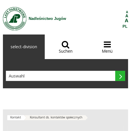
Zum Inhalt wechseln
A
A
Nadleśnictwo Jugów
A
PL


select-division
Suchen
Menü

Kontakt
Konsultant ds. kontaktów społecznych