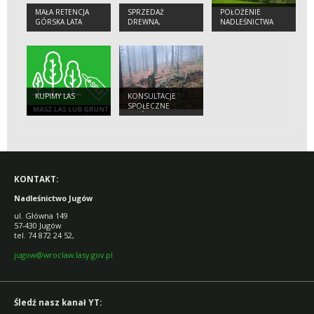
MAŁA RETENCJA
SPRZEDAŻ
POŁOŻENIE
GÓRSKA LATA
DREWNA,
NADLEŚNICTWA
2014-2020
SADZONEK I
CHOINEK
KUPIMY LAS
KONSULTACJE
SPOŁECZNE
LASÓW HCV
KONTAKT:
Nadleśnictwo Jugów
ul. Główna 149
57-430 Jugów
tel. 74 872 24 52,
jugow@wroclaw.lasy.gov.pl
Śledź nasz kanał YT: